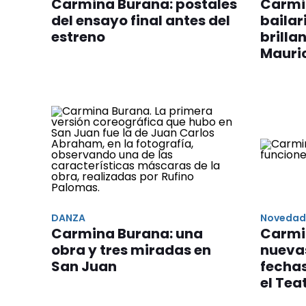
Carmina Burana: postales
Carmi
del ensayo final antes del
bailar
estreno
brilla
Mauri
DANZA
Noveda
Carmina Burana: una
Carmi
obra y tres miradas en
nuevas
San Juan
fechas
el Tea