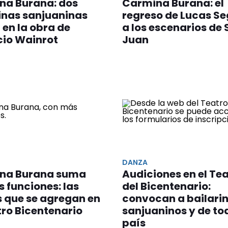
na Burana: dos
Carmina Burana: el
inas sanjuaninas
regreso de Lucas S
n en la obra de
a los escenarios de
cio Wainrot
Juan
d
DANZA
na Burana suma
Audiciones en el Te
 funciones: las
del Bicentenario:
 que se agregan en
convocan a bailari
tro Bicentenario
sanjuaninos y de tod
país