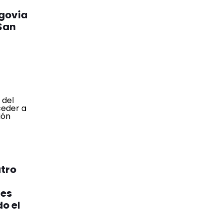
egovia
 San
atro
nes
o el