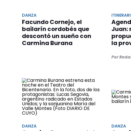
DANZA
ITINERAR
Facundo Cornejo, el
Agenda
bailarín cordobés que
Juan: 
descontó un sueño con
propue
Carmina Burana
la pro
Por Reda
DANZA
DANZA