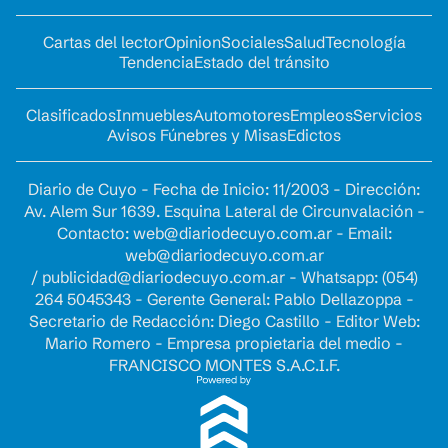
Cartas del lector
Opinion
Sociales
Salud
Tecnología
Tendencia
Estado del tránsito
Clasificados
Inmuebles
Automotores
Empleos
Servicios
Avisos Fúnebres y Misas
Edictos
Diario de Cuyo - Fecha de Inicio: 11/2003 - Dirección:
Av. Alem Sur 1639. Esquina Lateral de Circunvalación -
Contacto:
web@diariodecuyo.com.ar
- Email:
web@diariodecuyo.com.ar
/
publicidad@diariodecuyo.com.ar
-
Whatsapp: (054)
264 5045343 - Gerente General: Pablo Dellazoppa -
Secretario de Redacción: Diego Castillo - Editor Web:
Mario Romero - Empresa propietaria del medio -
FRANCISCO MONTES S.A.C.I.F.