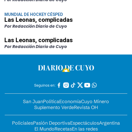
MUNDIAL DE HOCKEY CÉSPED
Las Leonas, complicadas
Por Redacción Diario de Cuyo
Las Leonas, complicadas
Por Redacción Diario de Cuyo
Seguinos en:
San Juan
Política
Economía
Cuyo Minero
Suplemento Verde
Revista OH
Policiales
Pasión Deportiva
Espectáculos
Argentina
El Mundo
Recetas
En las redes