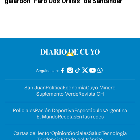
galardón "Faro Dos Orillas" de Santander
Seguinos en:
San Juan
Política
Economía
Cuyo Minero
Suplemento Verde
Revista OH
Policiales
Pasión Deportiva
Espectáculos
Argentina
El Mundo
Recetas
En las redes
Cartas del lector
Opinion
Sociales
Salud
Tecnología
Tendencia
Estado del tránsito