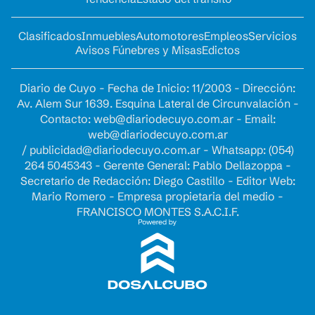
Clasificados
Inmuebles
Automotores
Empleos
Servicios
Avisos Fúnebres y Misas
Edictos
Diario de Cuyo - Fecha de Inicio: 11/2003 - Dirección:
Av. Alem Sur 1639. Esquina Lateral de Circunvalación -
Contacto:
web@diariodecuyo.com.ar
- Email:
web@diariodecuyo.com.ar
/
publicidad@diariodecuyo.com.ar
-
Whatsapp: (054)
264 5045343 - Gerente General: Pablo Dellazoppa -
Secretario de Redacción: Diego Castillo - Editor Web:
Mario Romero - Empresa propietaria del medio -
FRANCISCO MONTES S.A.C.I.F.