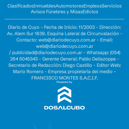
Clasificados
Inmuebles
Automotores
Empleos
Servicios
Avisos Fúnebres y Misas
Edictos
Diario de Cuyo - Fecha de Inicio: 11/2003 - Dirección:
Av. Alem Sur 1639. Esquina Lateral de Circunvalación -
Contacto:
web@diariodecuyo.com.ar
- Email:
web@diariodecuyo.com.ar
/
publicidad@diariodecuyo.com.ar
-
Whatsapp: (054)
264 5045343 - Gerente General: Pablo Dellazoppa -
Secretario de Redacción: Diego Castillo - Editor Web:
Mario Romero - Empresa propietaria del medio -
FRANCISCO MONTES S.A.C.I.F.