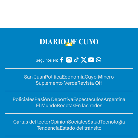
Seguinos en:
San Juan
Política
Economía
Cuyo Minero
Suplemento Verde
Revista OH
Policiales
Pasión Deportiva
Espectáculos
Argentina
El Mundo
Recetas
En las redes
Cartas del lector
Opinion
Sociales
Salud
Tecnología
Tendencia
Estado del tránsito