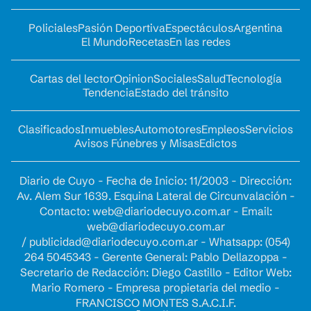
Policiales
Pasión Deportiva
Espectáculos
Argentina
El Mundo
Recetas
En las redes
Cartas del lector
Opinion
Sociales
Salud
Tecnología
Tendencia
Estado del tránsito
Clasificados
Inmuebles
Automotores
Empleos
Servicios
Avisos Fúnebres y Misas
Edictos
Diario de Cuyo - Fecha de Inicio: 11/2003 - Dirección:
Av. Alem Sur 1639. Esquina Lateral de Circunvalación -
Contacto:
web@diariodecuyo.com.ar
- Email:
web@diariodecuyo.com.ar
/
publicidad@diariodecuyo.com.ar
-
Whatsapp: (054)
264 5045343 - Gerente General: Pablo Dellazoppa -
Secretario de Redacción: Diego Castillo - Editor Web:
Mario Romero - Empresa propietaria del medio -
FRANCISCO MONTES S.A.C.I.F.