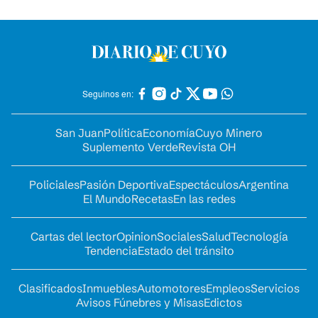
Seguinos en:
San Juan
Política
Economía
Cuyo Minero
Suplemento Verde
Revista OH
Policiales
Pasión Deportiva
Espectáculos
Argentina
El Mundo
Recetas
En las redes
Cartas del lector
Opinion
Sociales
Salud
Tecnología
Tendencia
Estado del tránsito
Clasificados
Inmuebles
Automotores
Empleos
Servicios
Avisos Fúnebres y Misas
Edictos