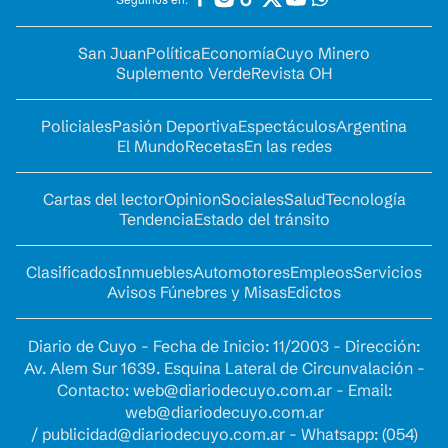
San Juan
Política
Economía
Cuyo Minero
Suplemento Verde
Revista OH
Policiales
Pasión Deportiva
Espectáculos
Argentina
El Mundo
Recetas
En las redes
Cartas del lector
Opinion
Sociales
Salud
Tecnología
Tendencia
Estado del tránsito
Clasificados
Inmuebles
Automotores
Empleos
Servicios
Avisos Fúnebres y Misas
Edictos
Diario de Cuyo - Fecha de Inicio: 11/2003 - Dirección:
Av. Alem Sur 1639. Esquina Lateral de Circunvalación -
Contacto:
web@diariodecuyo.com.ar
- Email:
web@diariodecuyo.com.ar
/
publicidad@diariodecuyo.com.ar
-
Whatsapp: (054)