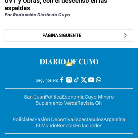
UVT y Obras, con el descenso en las
espaldas
Por Redacción Diario de Cuyo
PÁGINA SIGUIENTE
Seguinos en:
San Juan
Política
Economía
Cuyo Minero
Suplemento Verde
Revista OH
Policiales
Pasión Deportiva
Espectáculos
Argentina
El Mundo
Recetas
En las redes