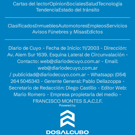
Cartas del lector
Opinion
Sociales
Salud
Tecnología
Tendencia
Estado del tránsito
Clasificados
Inmuebles
Automotores
Empleos
Servicios
Avisos Fúnebres y Misas
Edictos
Diario de Cuyo - Fecha de Inicio: 11/2003 - Dirección:
Av. Alem Sur 1639. Esquina Lateral de Circunvalación -
Contacto:
web@diariodecuyo.com.ar
- Email:
web@diariodecuyo.com.ar
/
publicidad@diariodecuyo.com.ar
-
Whatsapp: (054)
264 5045343 - Gerente General: Pablo Dellazoppa -
Secretario de Redacción: Diego Castillo - Editor Web:
Mario Romero - Empresa propietaria del medio -
FRANCISCO MONTES S.A.C.I.F.