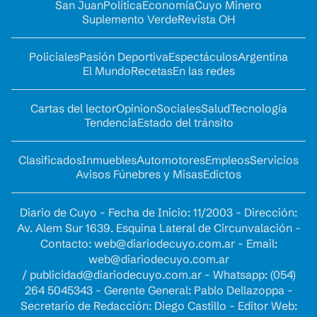
San Juan
Política
Economía
Cuyo Minero
Suplemento Verde
Revista OH
Policiales
Pasión Deportiva
Espectáculos
Argentina
El Mundo
Recetas
En las redes
Cartas del lector
Opinion
Sociales
Salud
Tecnología
Tendencia
Estado del tránsito
Clasificados
Inmuebles
Automotores
Empleos
Servicios
Avisos Fúnebres y Misas
Edictos
Diario de Cuyo - Fecha de Inicio: 11/2003 - Dirección:
Av. Alem Sur 1639. Esquina Lateral de Circunvalación -
Contacto:
web@diariodecuyo.com.ar
- Email:
web@diariodecuyo.com.ar
/
publicidad@diariodecuyo.com.ar
-
Whatsapp: (054)
264 5045343 - Gerente General: Pablo Dellazoppa -
Secretario de Redacción: Diego Castillo - Editor Web: