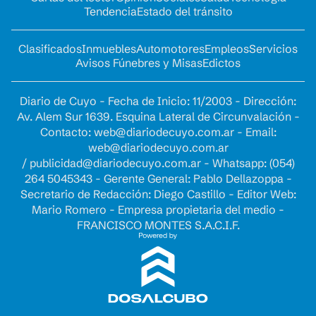
Tendencia
Estado del tránsito
Clasificados
Inmuebles
Automotores
Empleos
Servicios
Avisos Fúnebres y Misas
Edictos
Diario de Cuyo - Fecha de Inicio: 11/2003 - Dirección:
Av. Alem Sur 1639. Esquina Lateral de Circunvalación -
Contacto:
web@diariodecuyo.com.ar
- Email:
web@diariodecuyo.com.ar
/
publicidad@diariodecuyo.com.ar
-
Whatsapp: (054)
264 5045343 - Gerente General: Pablo Dellazoppa -
Secretario de Redacción: Diego Castillo - Editor Web:
Mario Romero - Empresa propietaria del medio -
FRANCISCO MONTES S.A.C.I.F.