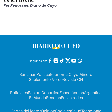
de la historia
Por
Redacción Diario de Cuyo
Seguinos en:
San Juan
Política
Economía
Cuyo Minero
Suplemento Verde
Revista OH
Policiales
Pasión Deportiva
Espectáculos
Argentina
El Mundo
Recetas
En las redes
Cartas del lector
Opinion
Sociales
Salud
Tecnología