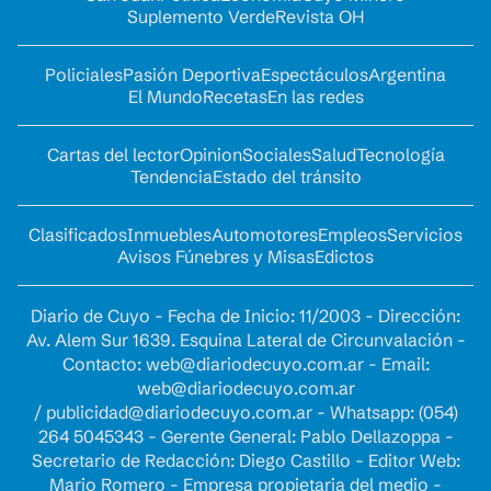
Suplemento Verde
Revista OH
Policiales
Pasión Deportiva
Espectáculos
Argentina
El Mundo
Recetas
En las redes
Cartas del lector
Opinion
Sociales
Salud
Tecnología
Tendencia
Estado del tránsito
Clasificados
Inmuebles
Automotores
Empleos
Servicios
Avisos Fúnebres y Misas
Edictos
Diario de Cuyo - Fecha de Inicio: 11/2003 - Dirección:
Av. Alem Sur 1639. Esquina Lateral de Circunvalación -
Contacto:
web@diariodecuyo.com.ar
- Email:
web@diariodecuyo.com.ar
/
publicidad@diariodecuyo.com.ar
-
Whatsapp: (054)
264 5045343 - Gerente General: Pablo Dellazoppa -
Secretario de Redacción: Diego Castillo - Editor Web:
Mario Romero - Empresa propietaria del medio -