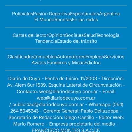
Policiales
Pasión Deportiva
Espectáculos
Argentina
El Mundo
Recetas
En las redes
Cartas del lector
Opinion
Sociales
Salud
Tecnología
Tendencia
Estado del tránsito
Clasificados
Inmuebles
Automotores
Empleos
Servicios
Avisos Fúnebres y Misas
Edictos
Diario de Cuyo - Fecha de Inicio: 11/2003 - Dirección:
Av. Alem Sur 1639. Esquina Lateral de Circunvalación -
Contacto:
web@diariodecuyo.com.ar
- Email:
web@diariodecuyo.com.ar
/
publicidad@diariodecuyo.com.ar
-
Whatsapp: (054)
264 5045343 - Gerente General: Pablo Dellazoppa -
Secretario de Redacción: Diego Castillo - Editor Web:
Mario Romero - Empresa propietaria del medio -
FRANCISCO MONTES S.A.C.I.F.