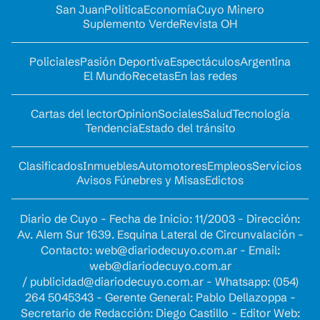
San Juan
Política
Economía
Cuyo Minero
Suplemento Verde
Revista OH
Policiales
Pasión Deportiva
Espectáculos
Argentina
El Mundo
Recetas
En las redes
Cartas del lector
Opinion
Sociales
Salud
Tecnología
Tendencia
Estado del tránsito
Clasificados
Inmuebles
Automotores
Empleos
Servicios
Avisos Fúnebres y Misas
Edictos
Diario de Cuyo - Fecha de Inicio: 11/2003 - Dirección:
Av. Alem Sur 1639. Esquina Lateral de Circunvalación -
Contacto:
web@diariodecuyo.com.ar
- Email:
web@diariodecuyo.com.ar
/
publicidad@diariodecuyo.com.ar
-
Whatsapp: (054)
264 5045343 - Gerente General: Pablo Dellazoppa -
Secretario de Redacción: Diego Castillo - Editor Web: