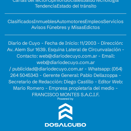
Cartas del lector
Opinion
Sociales
Salud
Tecnología
Tendencia
Estado del tránsito
Clasificados
Inmuebles
Automotores
Empleos
Servicios
Avisos Fúnebres y Misas
Edictos
Diario de Cuyo - Fecha de Inicio: 11/2003 - Dirección:
Av. Alem Sur 1639. Esquina Lateral de Circunvalación -
Contacto:
web@diariodecuyo.com.ar
- Email:
web@diariodecuyo.com.ar
/
publicidad@diariodecuyo.com.ar
-
Whatsapp: (054)
264 5045343 - Gerente General: Pablo Dellazoppa -
Secretario de Redacción: Diego Castillo - Editor Web:
Mario Romero - Empresa propietaria del medio -
FRANCISCO MONTES S.A.C.I.F.