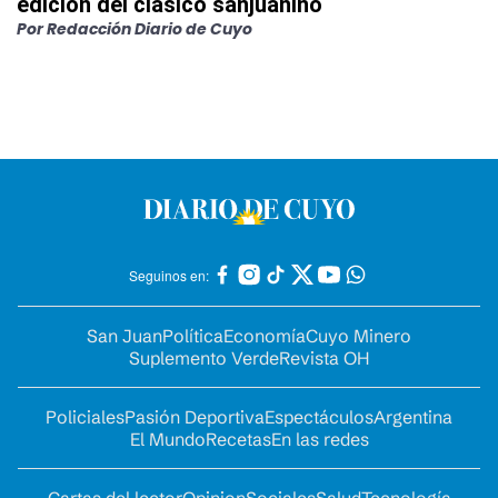
edición del clásico sanjuanino
Por
Redacción Diario de Cuyo
Seguinos en:
San Juan
Política
Economía
Cuyo Minero
Suplemento Verde
Revista OH
Policiales
Pasión Deportiva
Espectáculos
Argentina
El Mundo
Recetas
En las redes