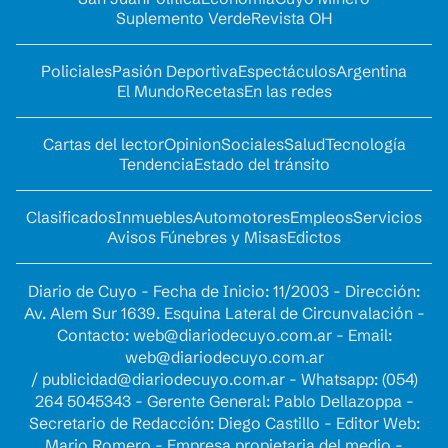
Suplemento Verde
Revista OH
Policiales
Pasión Deportiva
Espectáculos
Argentina
El Mundo
Recetas
En las redes
Cartas del lector
Opinion
Sociales
Salud
Tecnología
Tendencia
Estado del tránsito
Clasificados
Inmuebles
Automotores
Empleos
Servicios
Avisos Fúnebres y Misas
Edictos
Diario de Cuyo - Fecha de Inicio: 11/2003 - Dirección:
Av. Alem Sur 1639. Esquina Lateral de Circunvalación -
Contacto:
web@diariodecuyo.com.ar
- Email:
web@diariodecuyo.com.ar
/
publicidad@diariodecuyo.com.ar
-
Whatsapp: (054)
264 5045343 - Gerente General: Pablo Dellazoppa -
Secretario de Redacción: Diego Castillo - Editor Web:
Mario Romero - Empresa propietaria del medio -