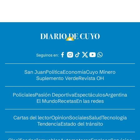
Seguinos en:
San Juan
Política
Economía
Cuyo Minero
Suplemento Verde
Revista OH
Policiales
Pasión Deportiva
Espectáculos
Argentina
El Mundo
Recetas
En las redes
Cartas del lector
Opinion
Sociales
Salud
Tecnología
Tendencia
Estado del tránsito