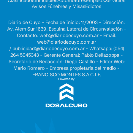
Clasificados
Inmuebles
Automotores
Empleos
Servicios
Avisos Fúnebres y Misas
Edictos
Diario de Cuyo - Fecha de Inicio: 11/2003 - Dirección:
Av. Alem Sur 1639. Esquina Lateral de Circunvalación -
Contacto:
web@diariodecuyo.com.ar
- Email:
web@diariodecuyo.com.ar
/
publicidad@diariodecuyo.com.ar
-
Whatsapp: (054)
264 5045343 - Gerente General: Pablo Dellazoppa -
Secretario de Redacción: Diego Castillo - Editor Web:
Mario Romero - Empresa propietaria del medio -
FRANCISCO MONTES S.A.C.I.F.