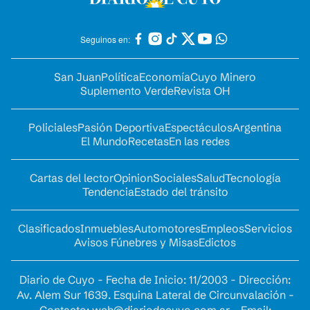
Seguinos en:
San Juan
Política
Economía
Cuyo Minero
Suplemento Verde
Revista OH
Policiales
Pasión Deportiva
Espectáculos
Argentina
El Mundo
Recetas
En las redes
Cartas del lector
Opinion
Sociales
Salud
Tecnología
Tendencia
Estado del tránsito
Clasificados
Inmuebles
Automotores
Empleos
Servicios
Avisos Fúnebres y Misas
Edictos
Diario de Cuyo - Fecha de Inicio: 11/2003 - Dirección:
Av. Alem Sur 1639. Esquina Lateral de Circunvalación -