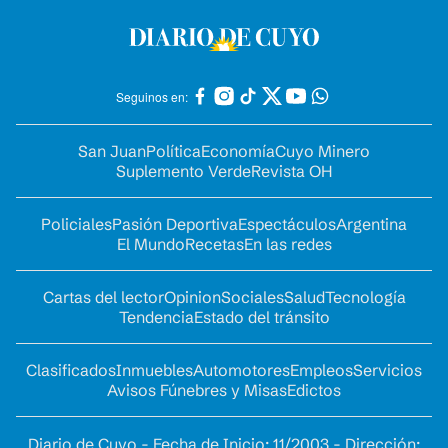
Seguinos en:
San Juan
Política
Economía
Cuyo Minero
Suplemento Verde
Revista OH
Policiales
Pasión Deportiva
Espectáculos
Argentina
El Mundo
Recetas
En las redes
Cartas del lector
Opinion
Sociales
Salud
Tecnología
Tendencia
Estado del tránsito
Clasificados
Inmuebles
Automotores
Empleos
Servicios
Avisos Fúnebres y Misas
Edictos
Diario de Cuyo - Fecha de Inicio: 11/2003 - Dirección: