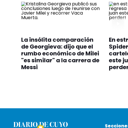
La insólita comparación
En est
de Georgieva: dijo que el
Spider
rumbo económico de Milei
cartel
"es similar" a la carrera de
este j
Messi
perder
Seccione