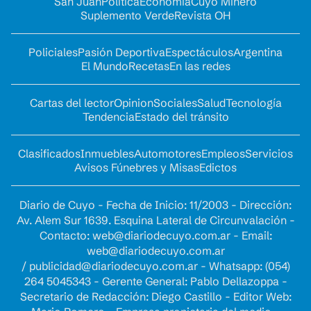
San Juan
Política
Economía
Cuyo Minero
Suplemento Verde
Revista OH
Policiales
Pasión Deportiva
Espectáculos
Argentina
El Mundo
Recetas
En las redes
Cartas del lector
Opinion
Sociales
Salud
Tecnología
Tendencia
Estado del tránsito
Clasificados
Inmuebles
Automotores
Empleos
Servicios
Avisos Fúnebres y Misas
Edictos
Diario de Cuyo - Fecha de Inicio: 11/2003 - Dirección:
Av. Alem Sur 1639. Esquina Lateral de Circunvalación -
Contacto:
web@diariodecuyo.com.ar
- Email:
web@diariodecuyo.com.ar
/
publicidad@diariodecuyo.com.ar
-
Whatsapp: (054)
264 5045343 - Gerente General: Pablo Dellazoppa -
Secretario de Redacción: Diego Castillo - Editor Web: