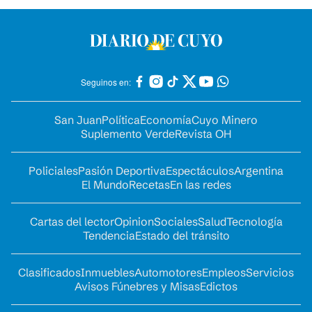
Seguinos en:
San Juan
Política
Economía
Cuyo Minero
Suplemento Verde
Revista OH
Policiales
Pasión Deportiva
Espectáculos
Argentina
El Mundo
Recetas
En las redes
Cartas del lector
Opinion
Sociales
Salud
Tecnología
Tendencia
Estado del tránsito
Clasificados
Inmuebles
Automotores
Empleos
Servicios
Avisos Fúnebres y Misas
Edictos