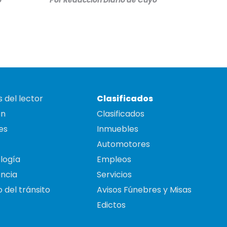
o
Por
Redacción Diario de Cuyo
 del lector
Clasificados
on
Clasificados
es
Inmuebles
Automotores
logía
Empleos
ncia
Servicios
 del tránsito
Avisos Fúnebres y Misas
Edictos