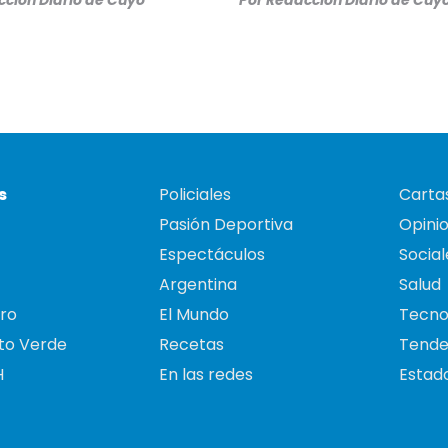
ción Diario de Cuyo
Por
Redacción Diario de Cuy
s
Policiales
Cartas
Pasión Deportiva
Opini
Espectáculos
Social
Argentina
Salud
ro
El Mundo
Tecno
to Verde
Recetas
Tende
H
En las redes
Estado