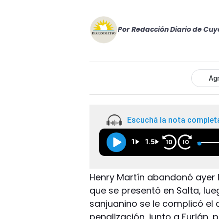
Por
Redacción Diario de Cuy
Agr
Escuchá la nota complet
1
1.5
10
10
Henry Martín abandonó ayer la
que se presentó en Salta, lue
sanjuanino se le complicó e
penalización, junto a Furlán,