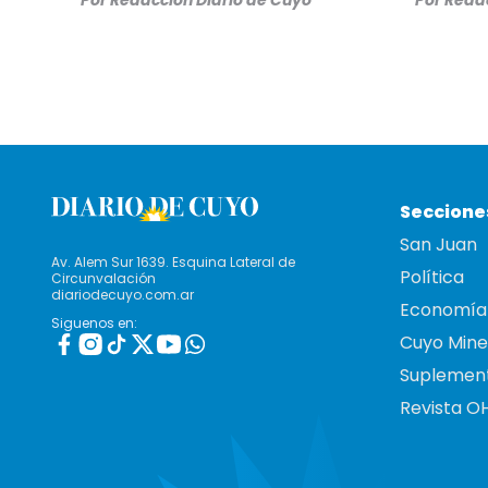
Por
Redacción Diario de Cuyo
Por
Redac
Seccione
San Juan
Av. Alem Sur 1639. Esquina Lateral de
Política
Circunvalación
diariodecuyo.com.ar
Economía
Siguenos en:
Cuyo Mine
Suplemen
Revista O