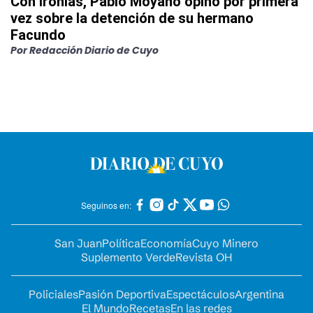
Con ironías, Pablo Moyano opinó por primera
vez sobre la detención de su hermano
Facundo
Por
Redacción Diario de Cuyo
Seguinos en:
San Juan
Política
Economía
Cuyo Minero
Suplemento Verde
Revista OH
Policiales
Pasión Deportiva
Espectáculos
Argentina
El Mundo
Recetas
En las redes