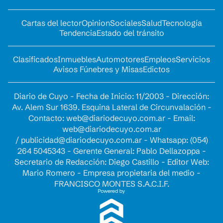
Cartas del lector
Opinion
Sociales
Salud
Tecnología
Tendencia
Estado del tránsito
Clasificados
Inmuebles
Automotores
Empleos
Servicios
Avisos Fúnebres y Misas
Edictos
Diario de Cuyo - Fecha de Inicio: 11/2003 - Dirección:
Av. Alem Sur 1639. Esquina Lateral de Circunvalación -
Contacto:
web@diariodecuyo.com.ar
- Email:
web@diariodecuyo.com.ar
/
publicidad@diariodecuyo.com.ar
-
Whatsapp: (054)
264 5045343 - Gerente General: Pablo Dellazoppa -
Secretario de Redacción: Diego Castillo - Editor Web:
Mario Romero - Empresa propietaria del medio -
FRANCISCO MONTES S.A.C.I.F.