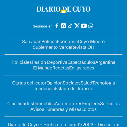
Seguinos en:
San Juan
Política
Economía
Cuyo Minero
Suplemento Verde
Revista OH
Policiales
Pasión Deportiva
Espectáculos
Argentina
El Mundo
Recetas
En las redes
Cartas del lector
Opinion
Sociales
Salud
Tecnología
Tendencia
Estado del tránsito
Clasificados
Inmuebles
Automotores
Empleos
Servicios
Avisos Fúnebres y Misas
Edictos
Diario de Cuyo - Fecha de Inicio: 11/2003 - Dirección: