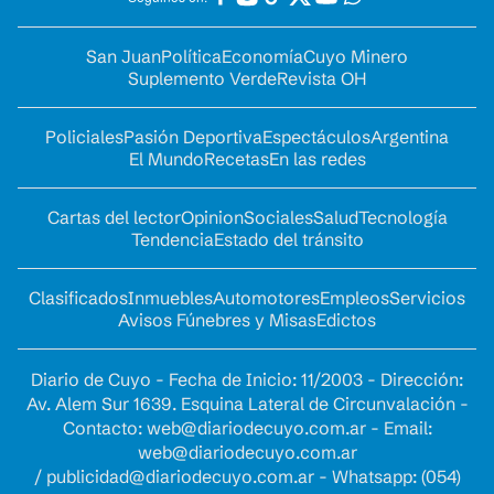
San Juan
Política
Economía
Cuyo Minero
Suplemento Verde
Revista OH
Policiales
Pasión Deportiva
Espectáculos
Argentina
El Mundo
Recetas
En las redes
Cartas del lector
Opinion
Sociales
Salud
Tecnología
Tendencia
Estado del tránsito
Clasificados
Inmuebles
Automotores
Empleos
Servicios
Avisos Fúnebres y Misas
Edictos
Diario de Cuyo - Fecha de Inicio: 11/2003 - Dirección:
Av. Alem Sur 1639. Esquina Lateral de Circunvalación -
Contacto:
web@diariodecuyo.com.ar
- Email:
web@diariodecuyo.com.ar
/
publicidad@diariodecuyo.com.ar
-
Whatsapp: (054)