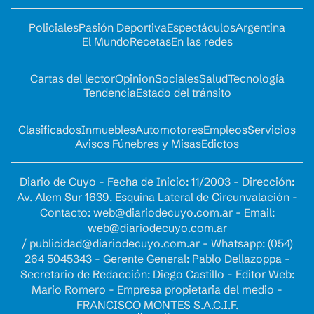
Policiales
Pasión Deportiva
Espectáculos
Argentina
El Mundo
Recetas
En las redes
Cartas del lector
Opinion
Sociales
Salud
Tecnología
Tendencia
Estado del tránsito
Clasificados
Inmuebles
Automotores
Empleos
Servicios
Avisos Fúnebres y Misas
Edictos
Diario de Cuyo - Fecha de Inicio: 11/2003 - Dirección:
Av. Alem Sur 1639. Esquina Lateral de Circunvalación -
Contacto:
web@diariodecuyo.com.ar
- Email:
web@diariodecuyo.com.ar
/
publicidad@diariodecuyo.com.ar
-
Whatsapp: (054)
264 5045343 - Gerente General: Pablo Dellazoppa -
Secretario de Redacción: Diego Castillo - Editor Web:
Mario Romero - Empresa propietaria del medio -
FRANCISCO MONTES S.A.C.I.F.