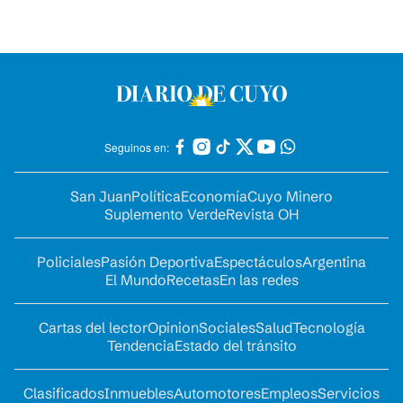
Seguinos en:
San Juan
Política
Economía
Cuyo Minero
Suplemento Verde
Revista OH
Policiales
Pasión Deportiva
Espectáculos
Argentina
El Mundo
Recetas
En las redes
Cartas del lector
Opinion
Sociales
Salud
Tecnología
Tendencia
Estado del tránsito
Clasificados
Inmuebles
Automotores
Empleos
Servicios