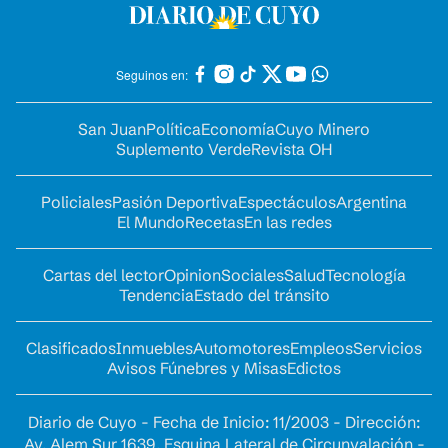
Seguinos en:
San Juan
Política
Economía
Cuyo Minero
Suplemento Verde
Revista OH
Policiales
Pasión Deportiva
Espectáculos
Argentina
El Mundo
Recetas
En las redes
Cartas del lector
Opinion
Sociales
Salud
Tecnología
Tendencia
Estado del tránsito
Clasificados
Inmuebles
Automotores
Empleos
Servicios
Avisos Fúnebres y Misas
Edictos
Diario de Cuyo - Fecha de Inicio: 11/2003 - Dirección:
Av. Alem Sur 1639. Esquina Lateral de Circunvalación -