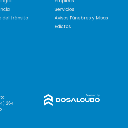
logía
Empleos
ncia
Servicios
 del tránsito
Avisos Fúnebres y Misas
Edictos
to:
54) 264
o -