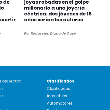
o de
joyas robadas en el golpe
do
millonario a una joyería
céntrica: dos jóvenes de 16
evertir
años serían los autores
o
Por
Redacción Diario de Cuyo
 del lector
Clasificados
on
Clasificados
es
Inmuebles
Automotores