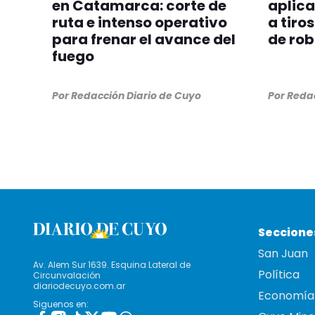
en Catamarca: corte de
aplica
ruta e intenso operativo
a tiro
para frenar el avance del
de ro
fuego
Por
Redacción Diario de Cuyo
Por
Redac
Seccione
San Juan
Av. Alem Sur 1639. Esquina Lateral de
Política
Circunvalación
diariodecuyo.com.ar
Economía
Siguenos en: