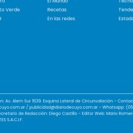
ro
El Mundo
Tecno
to Verde
Recetas
Tende
H
En las redes
Estado
ión: Av. Alem Sur 1639. Esquina Lateral de Circunvalación - Contac
cuyo.com.ar
/
publicidad@diariodecuyo.com.ar
-
Whatsapp: (0
cretario de Redacción: Diego Castillo - Editor Web: Mario Romer
 S.A.C.I.F.