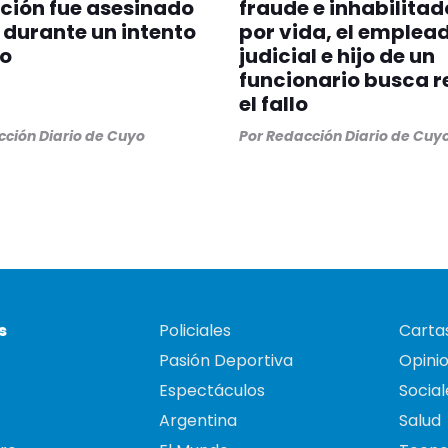
ción fue asesinado
fraude e inhabilitad
s durante un intento
por vida, el emplea
bo
judicial e hijo de un
funcionario busca r
el fallo
ción Diario de Cuyo
Por
Redacción Diario de Cuy
s
Policiales
Cartas
Pasión Deportiva
Opini
Espectáculos
Social
Argentina
Salud