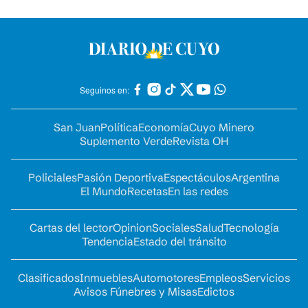
Seguinos en:
San Juan
Política
Economía
Cuyo Minero
Suplemento Verde
Revista OH
Policiales
Pasión Deportiva
Espectáculos
Argentina
El Mundo
Recetas
En las redes
Cartas del lector
Opinion
Sociales
Salud
Tecnología
Tendencia
Estado del tránsito
Clasificados
Inmuebles
Automotores
Empleos
Servicios
Avisos Fúnebres y Misas
Edictos