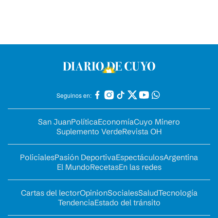
Seguinos en:
San Juan
Política
Economía
Cuyo Minero
Suplemento Verde
Revista OH
Policiales
Pasión Deportiva
Espectáculos
Argentina
El Mundo
Recetas
En las redes
Cartas del lector
Opinion
Sociales
Salud
Tecnología
Tendencia
Estado del tránsito