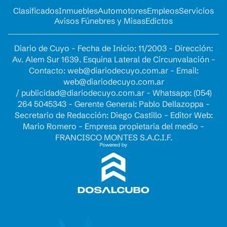
Clasificados
Inmuebles
Automotores
Empleos
Servicios
Avisos Fúnebres y Misas
Edictos
Diario de Cuyo - Fecha de Inicio: 11/2003 - Dirección:
Av. Alem Sur 1639. Esquina Lateral de Circunvalación -
Contacto:
web@diariodecuyo.com.ar
- Email:
web@diariodecuyo.com.ar
/
publicidad@diariodecuyo.com.ar
-
Whatsapp: (054)
264 5045343 - Gerente General: Pablo Dellazoppa -
Secretario de Redacción: Diego Castillo - Editor Web:
Mario Romero - Empresa propietaria del medio -
FRANCISCO MONTES S.A.C.I.F.