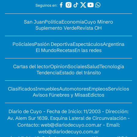
Seguinos en:
San Juan
Política
Economía
Cuyo Minero
Suplemento Verde
Revista OH
Policiales
Pasión Deportiva
Espectáculos
Argentina
El Mundo
Recetas
En las redes
Cartas del lector
Opinion
Sociales
Salud
Tecnología
Tendencia
Estado del tránsito
Clasificados
Inmuebles
Automotores
Empleos
Servicios
Avisos Fúnebres y Misas
Edictos
Diario de Cuyo - Fecha de Inicio: 11/2003 - Dirección:
Av. Alem Sur 1639. Esquina Lateral de Circunvalación -
Contacto:
web@diariodecuyo.com.ar
- Email:
web@diariodecuyo.com.ar