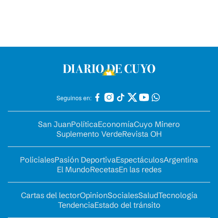
Seguinos en:
San Juan
Política
Economía
Cuyo Minero
Suplemento Verde
Revista OH
Policiales
Pasión Deportiva
Espectáculos
Argentina
El Mundo
Recetas
En las redes
Cartas del lector
Opinion
Sociales
Salud
Tecnología
Tendencia
Estado del tránsito