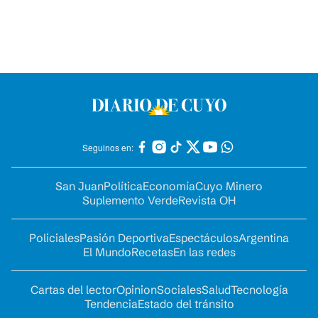
Seguinos en:
San Juan
Política
Economía
Cuyo Minero
Suplemento Verde
Revista OH
Policiales
Pasión Deportiva
Espectáculos
Argentina
El Mundo
Recetas
En las redes
Cartas del lector
Opinion
Sociales
Salud
Tecnología
Tendencia
Estado del tránsito