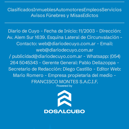
Clasificados
Inmuebles
Automotores
Empleos
Servicios
Avisos Fúnebres y Misas
Edictos
Diario de Cuyo - Fecha de Inicio: 11/2003 - Dirección:
Av. Alem Sur 1639. Esquina Lateral de Circunvalación -
Contacto:
web@diariodecuyo.com.ar
- Email:
web@diariodecuyo.com.ar
/
publicidad@diariodecuyo.com.ar
-
Whatsapp: (054)
264 5045343 - Gerente General: Pablo Dellazoppa -
Secretario de Redacción: Diego Castillo - Editor Web:
Mario Romero - Empresa propietaria del medio -
FRANCISCO MONTES S.A.C.I.F.