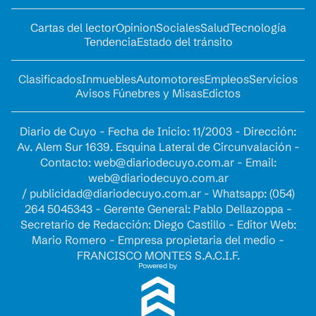
Cartas del lector
Opinion
Sociales
Salud
Tecnología
Tendencia
Estado del tránsito
Clasificados
Inmuebles
Automotores
Empleos
Servicios
Avisos Fúnebres y Misas
Edictos
Diario de Cuyo - Fecha de Inicio: 11/2003 - Dirección:
Av. Alem Sur 1639. Esquina Lateral de Circunvalación -
Contacto:
web@diariodecuyo.com.ar
- Email:
web@diariodecuyo.com.ar
/
publicidad@diariodecuyo.com.ar
-
Whatsapp: (054)
264 5045343 - Gerente General: Pablo Dellazoppa -
Secretario de Redacción: Diego Castillo - Editor Web:
Mario Romero - Empresa propietaria del medio -
FRANCISCO MONTES S.A.C.I.F.