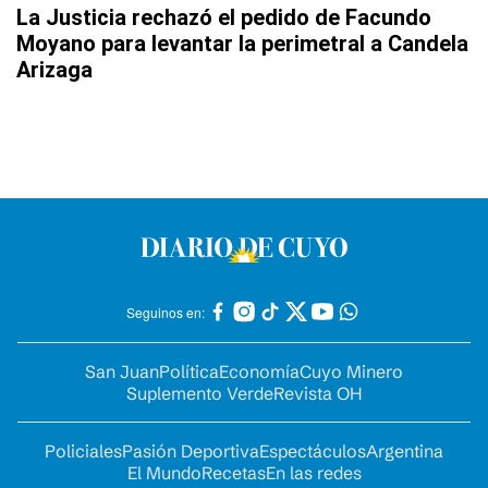
La Justicia rechazó el pedido de Facundo
Moyano para levantar la perimetral a Candela
Arizaga
Seguinos en:
San Juan
Política
Economía
Cuyo Minero
Suplemento Verde
Revista OH
Policiales
Pasión Deportiva
Espectáculos
Argentina
El Mundo
Recetas
En las redes