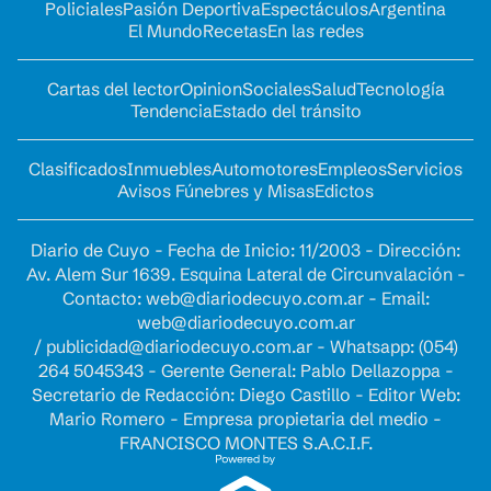
Policiales
Pasión Deportiva
Espectáculos
Argentina
El Mundo
Recetas
En las redes
Cartas del lector
Opinion
Sociales
Salud
Tecnología
Tendencia
Estado del tránsito
Clasificados
Inmuebles
Automotores
Empleos
Servicios
Avisos Fúnebres y Misas
Edictos
Diario de Cuyo - Fecha de Inicio: 11/2003 - Dirección:
Av. Alem Sur 1639. Esquina Lateral de Circunvalación -
Contacto:
web@diariodecuyo.com.ar
- Email:
web@diariodecuyo.com.ar
/
publicidad@diariodecuyo.com.ar
-
Whatsapp: (054)
264 5045343 - Gerente General: Pablo Dellazoppa -
Secretario de Redacción: Diego Castillo - Editor Web:
Mario Romero - Empresa propietaria del medio -
FRANCISCO MONTES S.A.C.I.F.