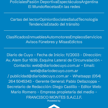
Policiales
Pasión Deportiva
Espectáculos
Argentina
El Mundo
Recetas
En las redes
Cartas del lector
Opinion
Sociales
Salud
Tecnología
Tendencia
Estado del tránsito
Clasificados
Inmuebles
Automotores
Empleos
Servicios
Avisos Fúnebres y Misas
Edictos
Diario de Cuyo - Fecha de Inicio: 11/2003 - Dirección:
Av. Alem Sur 1639. Esquina Lateral de Circunvalación -
Contacto:
web@diariodecuyo.com.ar
- Email:
web@diariodecuyo.com.ar
/
publicidad@diariodecuyo.com.ar
-
Whatsapp: (054)
264 5045343 - Gerente General: Pablo Dellazoppa -
Secretario de Redacción: Diego Castillo - Editor Web:
Mario Romero - Empresa propietaria del medio -
FRANCISCO MONTES S.A.C.I.F.