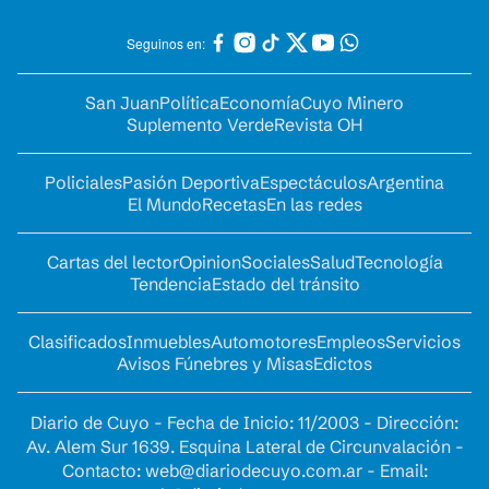
Seguinos en:
San Juan
Política
Economía
Cuyo Minero
Suplemento Verde
Revista OH
Policiales
Pasión Deportiva
Espectáculos
Argentina
El Mundo
Recetas
En las redes
Cartas del lector
Opinion
Sociales
Salud
Tecnología
Tendencia
Estado del tránsito
Clasificados
Inmuebles
Automotores
Empleos
Servicios
Avisos Fúnebres y Misas
Edictos
Diario de Cuyo - Fecha de Inicio: 11/2003 - Dirección:
Av. Alem Sur 1639. Esquina Lateral de Circunvalación -
Contacto:
web@diariodecuyo.com.ar
- Email: