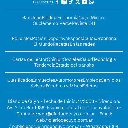
Seguinos en:
San Juan
Política
Economía
Cuyo Minero
Suplemento Verde
Revista OH
Policiales
Pasión Deportiva
Espectáculos
Argentina
El Mundo
Recetas
En las redes
Cartas del lector
Opinion
Sociales
Salud
Tecnología
Tendencia
Estado del tránsito
Clasificados
Inmuebles
Automotores
Empleos
Servicios
Avisos Fúnebres y Misas
Edictos
Diario de Cuyo - Fecha de Inicio: 11/2003 - Dirección:
Av. Alem Sur 1639. Esquina Lateral de Circunvalación -
Contacto:
web@diariodecuyo.com.ar
- Email:
web@diariodecuyo.com.ar
/
publicidad@diariodecuyo.com.ar
-
Whatsapp: (054)