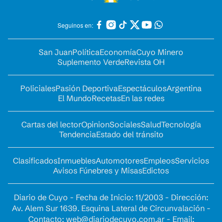
Seguinos en:
San Juan
Política
Economía
Cuyo Minero
Suplemento Verde
Revista OH
Policiales
Pasión Deportiva
Espectáculos
Argentina
El Mundo
Recetas
En las redes
Cartas del lector
Opinion
Sociales
Salud
Tecnología
Tendencia
Estado del tránsito
Clasificados
Inmuebles
Automotores
Empleos
Servicios
Avisos Fúnebres y Misas
Edictos
Diario de Cuyo - Fecha de Inicio: 11/2003 - Dirección:
Av. Alem Sur 1639. Esquina Lateral de Circunvalación -
Contacto:
web@diariodecuyo.com.ar
- Email: