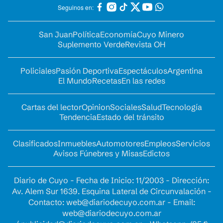
Seguinos en:
San Juan
Política
Economía
Cuyo Minero
Suplemento Verde
Revista OH
Policiales
Pasión Deportiva
Espectáculos
Argentina
El Mundo
Recetas
En las redes
Cartas del lector
Opinion
Sociales
Salud
Tecnología
Tendencia
Estado del tránsito
Clasificados
Inmuebles
Automotores
Empleos
Servicios
Avisos Fúnebres y Misas
Edictos
Diario de Cuyo - Fecha de Inicio: 11/2003 - Dirección:
Av. Alem Sur 1639. Esquina Lateral de Circunvalación -
Contacto:
web@diariodecuyo.com.ar
- Email:
web@diariodecuyo.com.ar