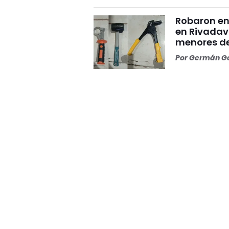
Robaron en
en Rivadav
menores de 
Por
Germán Go