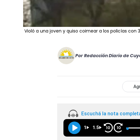
Violó a una joven y quiso coimear a los policías con 
Por
Redacción Diario de Cuy
Agr
Escuchá la nota complet
1
1.5
10
10