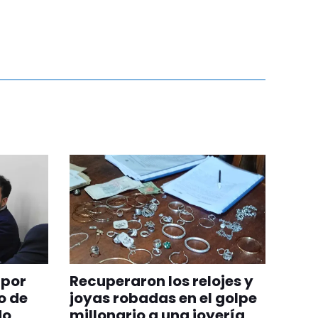
 por
Recuperaron los relojes y
o de
joyas robadas en el golpe
do
millonario a una joyería