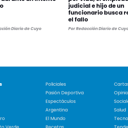
bo
judicial e hijo de un
funcionario busca r
el fallo
ción Diario de Cuyo
Por
Redacción Diario de Cuy
s
Policiales
Cartas
Pasión Deportiva
Opini
Espectáculos
Social
Argentina
Salud
ro
El Mundo
Tecno
to Verde
Recetas
Tende