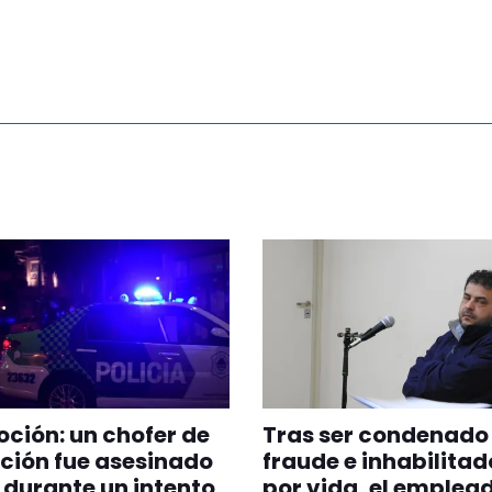
ión: un chofer de
Tras ser condenado
ción fue asesinado
fraude e inhabilitad
s durante un intento
por vida, el emplea