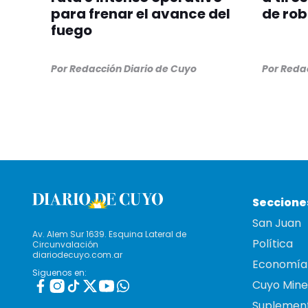
para frenar el avance del
de ro
fuego
Por
Redacción Diario de Cuyo
Por
Redac
Seccione
San Juan
Av. Alem Sur 1639. Esquina Lateral de
Política
Circunvalación
diariodecuyo.com.ar
Economía
Siguenos en:
Cuyo Mine
Suplemen