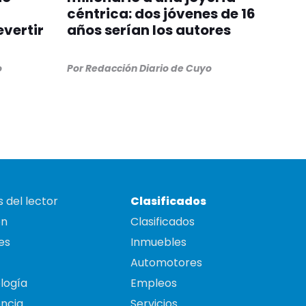
céntrica: dos jóvenes de 16
evertir
años serían los autores
o
Por
Redacción Diario de Cuyo
 del lector
Clasificados
on
Clasificados
es
Inmuebles
Automotores
logía
Empleos
ncia
Servicios