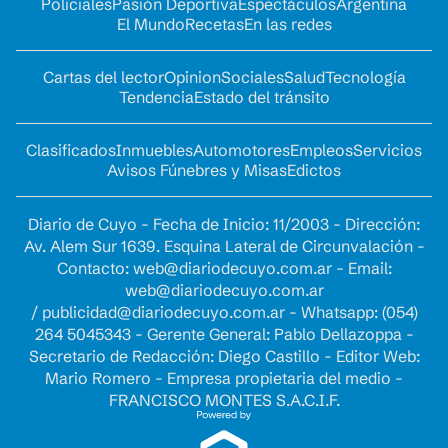
Policiales
Pasión Deportiva
Espectáculos
Argentina
El Mundo
Recetas
En las redes
Cartas del lector
Opinion
Sociales
Salud
Tecnología
Tendencia
Estado del tránsito
Clasificados
Inmuebles
Automotores
Empleos
Servicios
Avisos Fúnebres y Misas
Edictos
Diario de Cuyo - Fecha de Inicio: 11/2003 - Dirección:
Av. Alem Sur 1639. Esquina Lateral de Circunvalación -
Contacto:
web@diariodecuyo.com.ar
- Email:
web@diariodecuyo.com.ar
/
publicidad@diariodecuyo.com.ar
-
Whatsapp: (054)
264 5045343 - Gerente General: Pablo Dellazoppa -
Secretario de Redacción: Diego Castillo - Editor Web:
Mario Romero - Empresa propietaria del medio -
FRANCISCO MONTES S.A.C.I.F.