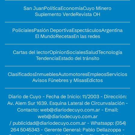
San Juan
Política
Economía
Cuyo Minero
Suplemento Verde
Revista OH
Policiales
Pasión Deportiva
Espectáculos
Argentina
El Mundo
Recetas
En las redes
Cartas del lector
Opinion
Sociales
Salud
Tecnología
Tendencia
Estado del tránsito
Clasificados
Inmuebles
Automotores
Empleos
Servicios
Avisos Fúnebres y Misas
Edictos
Diario de Cuyo - Fecha de Inicio: 11/2003 - Dirección:
Av. Alem Sur 1639. Esquina Lateral de Circunvalación -
Contacto:
web@diariodecuyo.com.ar
- Email:
web@diariodecuyo.com.ar
/
publicidad@diariodecuyo.com.ar
-
Whatsapp: (054)
264 5045343 - Gerente General: Pablo Dellazoppa -