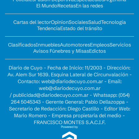
El Mundo
Recetas
En las redes
Cartas del lector
Opinion
Sociales
Salud
Tecnología
Tendencia
Estado del tránsito
Clasificados
Inmuebles
Automotores
Empleos
Servicios
Avisos Fúnebres y Misas
Edictos
Diario de Cuyo - Fecha de Inicio: 11/2003 - Dirección:
Av. Alem Sur 1639. Esquina Lateral de Circunvalación -
Contacto:
web@diariodecuyo.com.ar
- Email:
web@diariodecuyo.com.ar
/
publicidad@diariodecuyo.com.ar
-
Whatsapp: (054)
264 5045343 - Gerente General: Pablo Dellazoppa -
Secretario de Redacción: Diego Castillo - Editor Web:
Mario Romero - Empresa propietaria del medio -
FRANCISCO MONTES S.A.C.I.F.