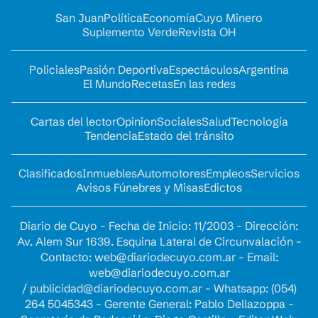
San Juan
Política
Economía
Cuyo Minero
Suplemento Verde
Revista OH
Policiales
Pasión Deportiva
Espectáculos
Argentina
El Mundo
Recetas
En las redes
Cartas del lector
Opinion
Sociales
Salud
Tecnología
Tendencia
Estado del tránsito
Clasificados
Inmuebles
Automotores
Empleos
Servicios
Avisos Fúnebres y Misas
Edictos
Diario de Cuyo - Fecha de Inicio: 11/2003 - Dirección:
Av. Alem Sur 1639. Esquina Lateral de Circunvalación -
Contacto:
web@diariodecuyo.com.ar
- Email:
web@diariodecuyo.com.ar
/
publicidad@diariodecuyo.com.ar
-
Whatsapp: (054)
264 5045343 - Gerente General: Pablo Dellazoppa -