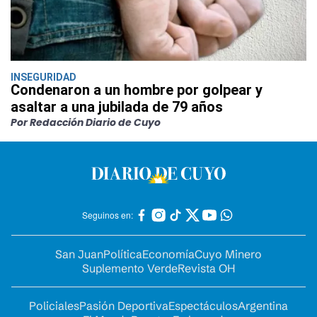
INSEGURIDAD
Condenaron a un hombre por golpear y
asaltar a una jubilada de 79 años
Por Redacción Diario de Cuyo
Seguinos en:
San Juan
Política
Economía
Cuyo Minero
Suplemento Verde
Revista OH
Policiales
Pasión Deportiva
Espectáculos
Argentina