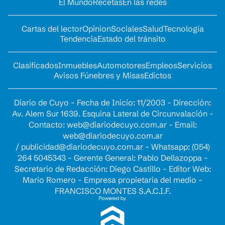
El Mundo
Recetas
En las redes
Cartas del lector
Opinion
Sociales
Salud
Tecnología
Tendencia
Estado del tránsito
Clasificados
Inmuebles
Automotores
Empleos
Servicios
Avisos Fúnebres y Misas
Edictos
Diario de Cuyo - Fecha de Inicio: 11/2003 - Dirección:
Av. Alem Sur 1639. Esquina Lateral de Circunvalación -
Contacto:
web@diariodecuyo.com.ar
- Email:
web@diariodecuyo.com.ar
/
publicidad@diariodecuyo.com.ar
-
Whatsapp: (054)
264 5045343 - Gerente General: Pablo Dellazoppa -
Secretario de Redacción: Diego Castillo - Editor Web:
Mario Romero - Empresa propietaria del medio -
FRANCISCO MONTES S.A.C.I.F.