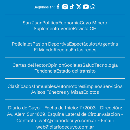
Seguinos en:
San Juan
Política
Economía
Cuyo Minero
Suplemento Verde
Revista OH
Policiales
Pasión Deportiva
Espectáculos
Argentina
El Mundo
Recetas
En las redes
Cartas del lector
Opinion
Sociales
Salud
Tecnología
Tendencia
Estado del tránsito
Clasificados
Inmuebles
Automotores
Empleos
Servicios
Avisos Fúnebres y Misas
Edictos
Diario de Cuyo - Fecha de Inicio: 11/2003 - Dirección:
Av. Alem Sur 1639. Esquina Lateral de Circunvalación -
Contacto:
web@diariodecuyo.com.ar
- Email:
web@diariodecuyo.com.ar