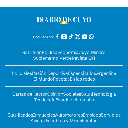
Seguinos en:
San Juan
Política
Economía
Cuyo Minero
Suplemento Verde
Revista OH
Policiales
Pasión Deportiva
Espectáculos
Argentina
El Mundo
Recetas
En las redes
Cartas del lector
Opinion
Sociales
Salud
Tecnología
Tendencia
Estado del tránsito
Clasificados
Inmuebles
Automotores
Empleos
Servicios
Avisos Fúnebres y Misas
Edictos